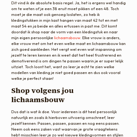
Dit vind ik de absolute basis regel. Ja, het is ergens wel handig
om te weten of je een 38 eruit moet pikken of een 48. Toch
moet je die maat ook genoeg loslaten, zo heb ik
kledingstukken in mijn kast hangen van maat 42 tot en met
maat 54 en ja beide en alles ertussen in past me. Dit komt
doordat ik shop naar de vorm van een kledingstuk en naar
mijn eigen persoonlijke
lichaamsbouw
. Elke vrouw is anders,
elke vrouw met om het even welke maat en lichaamsbouw kan
zich goed aankleden. Het vergt wel even wat inspanning om
jezelf te leren kennen en ik weet dat het heel frustrerend en
demotiverend is om dingen te passen waarin je er super lelijk
uitziet. Toch loont het, want zo leer je echt te zien welke
modellen van kleding je niet goed passen en dus ook vooral
welke je perfect staan!
Shop volgens jou
lichaamsbouw
Dus dat is wat ik doe. Voor iedereen is dit heel persoonlijk
natuurlijk en zoals ik hierboven uitvoerig omschreef, leer
jezelf kennen: Passen, passen, passen en nog eens passen.
Neem ook eens zaken vast waarvan je grote vraagtekens
hebt misschien leer je zo wel nieuwe kledingvormen en stijlen