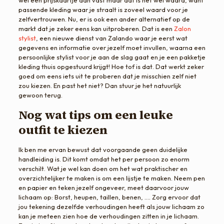
passende kleding waar je straalt is zoveel waard voor je
zelfvertrouwen. Nu, er is ook een ander alternatief op de
markt dat je zeker eens kan uitproberen. Dat is een
Zalon
stylist
, een nieuwe dienst van Zalando waar je eerst wat
gegevens en informatie over jezelf moet invullen, waarna een
persoonlijke stylist voor je aan de slag gaat en je een pakketje
kleding thuis opgestuurd krijgt! Hoe tof is dat. Dat werkt zeker
goed om eens iets uit te proberen dat je misschien zelf niet
zou kiezen. En past het niet? Dan stuur je het natuurlijk
gewoon terug.
Nog wat tips om een leuke
outfit te kiezen
Ik ben me ervan bewust dat voorgaande geen duidelijke
handleiding is. Dit komt omdat het per persoon zo enorm
verschilt. Wat je wel kan doen om het wat praktischer en
overzichtelijker te maken is om een lijstje te maken. Neem pen
en papier en teken jezelf ongeveer, meet daarvoor jouw
lichaam op: Borst, heupen, taillen, benen, …. Zorg ervoor dat
jou tekening dezelfde verhoudingen heeft als jouw lichaam zo
kan je meteen zien hoe de verhoudingen zitten in je lichaam.