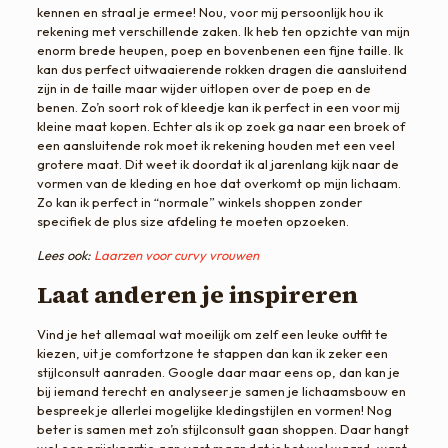
kennen en straal je ermee! Nou, voor mij persoonlijk hou ik
rekening met verschillende zaken. Ik heb ten opzichte van mijn
enorm brede heupen, poep en bovenbenen een fijne taille. Ik
kan dus perfect uitwaaierende rokken dragen die aansluitend
zijn in de taille maar wijder uitlopen over de poep en de
benen. Zo’n soort rok of kleedje kan ik perfect in een voor mij
kleine maat kopen. Echter als ik op zoek ga naar een broek of
een aansluitende rok moet ik rekening houden met een veel
grotere maat. Dit weet ik doordat ik al jarenlang kijk naar de
vormen van de kleding en hoe dat overkomt op mijn lichaam.
Zo kan ik perfect in “normale” winkels shoppen zonder
specifiek de plus size afdeling te moeten opzoeken.
Lees ook:
Laarzen voor curvy vrouwen
Laat anderen je inspireren
Vind je het allemaal wat moeilijk om zelf een leuke outfit te
kiezen, uit je comfortzone te stappen dan kan ik zeker een
stijlconsult aanraden. Google daar maar eens op, dan kan je
bij iemand terecht en analyseer je samen je lichaamsbouw en
bespreek je allerlei mogelijke kledingstijlen en vormen! Nog
beter is samen met zo’n stijlconsult gaan shoppen. Daar hangt
wel een prijskaartje aan vast maar dat is het wel waard, want