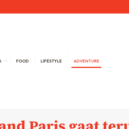
brecht.be
G
FOOD
LIFESTYLE
ADVENTURE
and Paris gaat ter