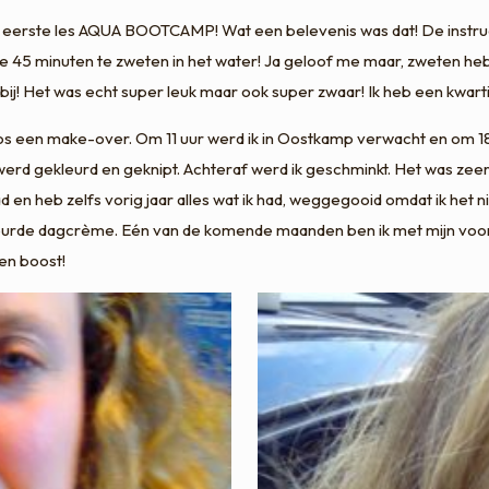
 eerste les AQUA BOOTCAMP! Wat een belevenis was dat! De instru
45 minuten te zweten in het water! Ja geloof me maar, zweten heb 
 Het was echt super leuk maar ook super zwaar! Ik heb een kwartie
een make-over. Om 11 uur werd ik in Oostkamp verwacht en om 18u s
 werd gekleurd en geknipt. Achteraf werd ik geschminkt. Het was z
had en heb zelfs vorig jaar alles wat ik had, weggegooid omdat ik he
leurde dagcrème. Eén van de komende maanden ben ik met mijn voor
een boost!