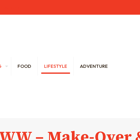
brecht.be
G
FOOD
LIFESTYLE
ADVENTURE
WW – Make-Over 