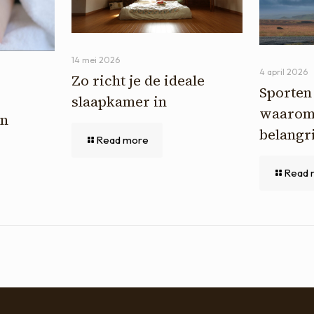
14 mei 2026
4 april 2026
Zo richt je de ideale
Sporten 
slaapkamer in
waarom 
in
belangri
Read more
Read 