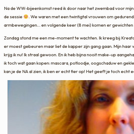
Na de WW-bijeenkomst reed ik door naar het zwembad voor mijn
de sessie
. We waren met een twintigtal vrouwen om gedurende 
armbewegingen… en volgende keer (8 mei) komen er gewichten bij!
Zondag stond me een me-moment te wachten. Ik kreeg bij Kreatos 
er moest gebeuren maar liet de kapper zijn gang gaan. Mijn haar
krijg ik nu! Ik straal gewoon. En ik heb bijna nooit make-up aange
ik toch wat gaan kopen: mascara, potloodje, oogschaduw en gek
kan je de NA al zien, ik ben er echt fier op! Het geeft je toch echt 