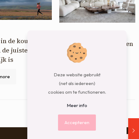
4 februari 2026
in de kou? Dit is
Zetels die perfect passen
de juiste kleding
bij jouw levensstijl
jk is
Read more
Deze website gebruikt
more
(net als iedereen)
cookies om te functioneren.
Meer info
Accepteren