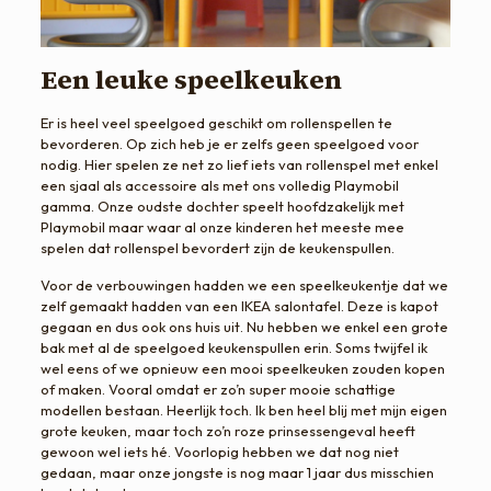
Een leuke speelkeuken
Er is heel veel speelgoed geschikt om rollenspellen te
bevorderen. Op zich heb je er zelfs geen speelgoed voor
nodig. Hier spelen ze net zo lief iets van rollenspel met enkel
een sjaal als accessoire als met ons volledig Playmobil
gamma. Onze oudste dochter speelt hoofdzakelijk met
Playmobil maar waar al onze kinderen het meeste mee
spelen dat rollenspel bevordert zijn de keukenspullen.
Voor de verbouwingen hadden we een speelkeukentje dat we
zelf gemaakt hadden van een IKEA salontafel. Deze is kapot
gegaan en dus ook ons huis uit. Nu hebben we enkel een grote
bak met al de speelgoed keukenspullen erin. Soms twijfel ik
wel eens of we opnieuw een mooi speelkeuken zouden kopen
of maken. Vooral omdat er zo’n super mooie schattige
modellen bestaan. Heerlijk toch. Ik ben heel blij met mijn eigen
grote keuken, maar toch zo’n roze prinsessengeval heeft
gewoon wel iets hé. Voorlopig hebben we dat nog niet
gedaan, maar onze jongste is nog maar 1 jaar dus misschien