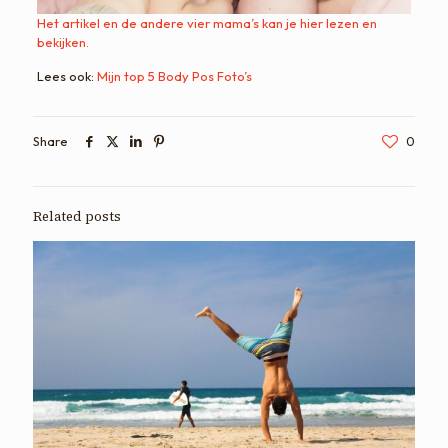
Het artikel en de andere vier mama’s kan je hier lezen en
bekijken.
Lees ook:
Mijn top 5 Body Pos Foto’s
Share
0
Related posts