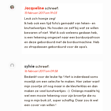
Jacqueline
schreef:
15 februari 2017 om 19:03
Leuk zo’n hoesje zeg!
Ik heb ook een tijd foto’s gemaakt van teken- en
knutselwerkjes. Nu houden ze zelf bij wat ze willen
bewaren of niet. Wat ik ook weleens gedaan heb,
is een tekening omgezet naar een borduurpatroon
en deze geborduurd met de borduurmachine. Heb
zo stropdassen geborduurd voor de opa’s.
sylvie
schreef:
16 februari 2017 om 09:58
Bedankt voor de leuke tip ! Het is inderdaad soms
moeilijk om een selectie te maken. Hier zeker want
mijn zoontje zit nog maar in de kleuterklas en dan
maken ze veel kunstwerkjes :-). Onlangs maakte hij
wel een mooie tekening voor zijn broertje die nu
nog in mijn buik zit, super schattig. Daar zou ik wel
een cover van willen !