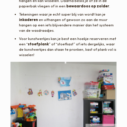
hangen en kan wisselen. Daarna beslis je of ze in de
papierbak vliegen of in een
bewaardoos op zolder
.
Tekeningen waar je echt super blij van wordt kan je
inkaderen
en uithangen of gewoon zo aan de muur
hangen op een iets blijvendere manier dan het systeem
van de wasdraadjes.
Voor kunstwerkjes kan je best een hoekje reserveren met
een “
stoefplank
” of “stoefkast” of iets dergelijks, waar
de kunstwerkjes dan staan te pronken, kast of plank vol is
wisselen!