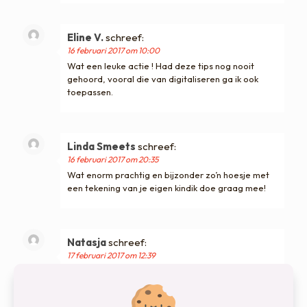
Eline V.
schreef:
16 februari 2017 om 10:00
Wat een leuke actie ! Had deze tips nog nooit
gehoord, vooral die van digitaliseren ga ik ook
toepassen.
Linda Smeets
schreef:
16 februari 2017 om 20:35
Wat enorm prachtig en bijzonder zo’n hoesje met
een tekening van je eigen kindik doe graag mee!
Natasja
schreef:
17 februari 2017 om 12:39
Heel graag. Ook mama van 5 zijnde is de
tekeningenproblematiek herkenbaar
Een
kleirrijk hoesje kan ik ook gebruiken. Tekeningen zat