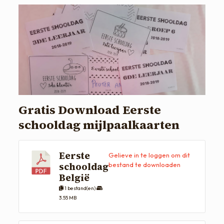
Gratis Download Eerste
schooldag mijlpaalkaarten
Eerste
Gelieve in te loggen om dit
schooldag
bestand te downloaden
België
1 bestand(en)
3.55 MB