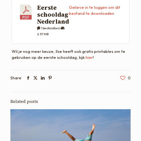
Eerste
Gelieve in te loggen om dit
schooldag
bestand te downloaden
Nederland
1 bestand(en)
2.57 MB
Wil je nog meer keuze, Ilse heeft ook gratis printables om te
gebruiken op de eerste schooldag, kijk
hier
!
Share
0
Related posts