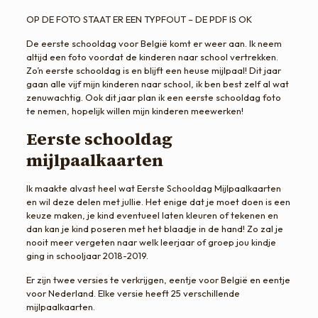
OP DE FOTO STAAT ER EEN TYPFOUT – DE PDF IS OK
De eerste schooldag voor België komt er weer aan. Ik neem
altijd een foto voordat de kinderen naar school vertrekken.
Zo’n eerste schooldag is en blijft een heuse mijlpaal! Dit jaar
gaan alle vijf mijn kinderen naar school, ik ben best zelf al wat
zenuwachtig. Ook dit jaar plan ik een eerste schooldag foto
te nemen, hopelijk willen mijn kinderen meewerken!
Eerste schooldag
mijlpaalkaarten
Ik maakte alvast heel wat Eerste Schooldag Mijlpaalkaarten
en wil deze delen met jullie. Het enige dat je moet doen is een
keuze maken, je kind eventueel laten kleuren of tekenen en
dan kan je kind poseren met het blaadje in de hand! Zo zal je
nooit meer vergeten naar welk leerjaar of groep jou kindje
ging in schooljaar 2018-2019.
Er zijn twee versies te verkrijgen, eentje voor België en eentje
voor Nederland. Elke versie heeft 25 verschillende
mijlpaalkaarten.