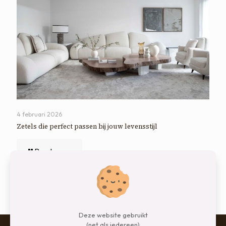
4 februari 2026
Zetels die perfect passen bij jouw levensstijl
Read more
Comments are closed.
Deze website gebruikt
(net als iedereen)