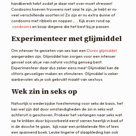
handbereik hebt zodat je daar niet over moet stressen!
Condooms hoeven trouwens niet saai te zijn, je hebt er nu
veel verschillende soorten in! Zo zijn er nu extra dunne of
condooms met ribbels en noppen ,…. Kijk even rond op
condooms
en koop diegene die het best bij je passen.
Experimenteer met glijmiddel
Om intenser te genieten van sex kan een
Durex glijmiddel
aangeraden zijn. Glijmiddel kan zorgen voor een intenser
gevoel ook als je van nature vochtig genoeg bent.
Experimenteer daar dus zeker eens mee! Glijmiddel kan de
clitoris gevoeliger maken en stimuleren. Glijmiddel is zeker
aanbevolen als je ook gebruikt maakt van sextoys.
Wek zin in seks op
Natuurlijk is wederzijdse toestemming voor seks de basis, het
kan wel zijn dat door omstandigheden de zin in seks wat
achteruit is geschoven. Probeer het verlangen naar seks wat
op te krikken door bijvoorbeeld eerst samen heerlijk in bad of
in de douche te gaan, kijk naar een prikkelende film of lees
een spannend boek. Leuke lingerie of slaapkleding kan ook