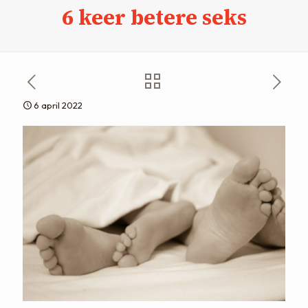
6 keer betere seks
6 april 2022