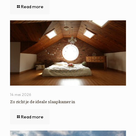
Read more
14 mei 2026
Zo richt je de ideale slaapkamer in
Read more