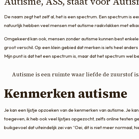
Autisme, ASS, staat voor Auti
De naam zegt het zelf al, het is een spectrum. Een spectrum is een 
natuurlijk hebben veel mensen met autisme raakvlakken met elkaar
Omgekeerd kan ook, mensen zonder autisme kunnen best enkele ke
groot verschil. Op een klein gebied dat merken is iets heel anders 
Mijn punt is dat het een spectrum is, maar dat het spectrum wel bep
Autisme is een ruimte waar liefde de zuurstof is
Kenmerken autisme
Je kan een lijstje opzoeken van de kenmerken van autisme. Je kan d
toegeven, ik heb ook veel lijstjes opgezocht, zelfs online testen
buikgevoel dat uiteindelijk zei van “Oei, dit is niet meer normaal,