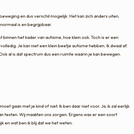
r beweging en dus verschil mogelijk. Het kan zich anders uiten,
normaal is en begrijpbaar.
innen het kader van autisme, hoe klein ook. Toch is er een
volledig. Je kan niet een klein beetje autisme hebben. Ik dwaal af.
g. Ook al is dat spectrum dus een ruimte waarin je kan bewegen.
gaan met je kind of niet. Ik ben daar niet voor. Ja, ik zal eerlijk
gaan testen. Wij maakten ons zorgen. Ergens was er een soort
k en wat ben ik blij dat we het weten.