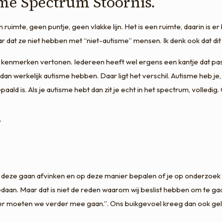
sme Spectrum Stoornis.
ruimte, geen puntje, geen vlakke lijn. Het is een ruimte, daarin is e
 dat ze niet hebben met “niet-autisme” mensen. Ik denk ook dat dit 
nmerken vertonen. Iedereen heeft wel ergens een kantje dat past b
dan werkelijk autisme hebben. Daar ligt het verschil. Autisme heb je, 
aald is. Als je autisme hebt dan zit je echt in het spectrum, volledi
.
eze gaan afvinken en op deze manier bepalen of je op onderzoek moet 
 gedaan. Maar dat is niet de reden waarom wij beslist hebben om te 
 hier moeten we verder mee gaan.”. Ons buikgevoel kreeg dan ook gelij