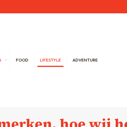
brecht.be
G
FOOD
LIFESTYLE
ADVENTURE
merken, hoe wij h