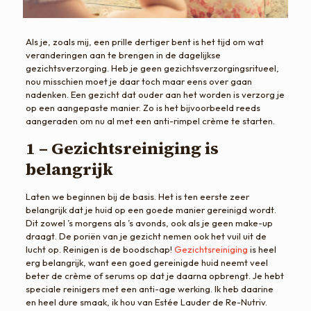
Als je, zoals mij, een prille dertiger bent is het tijd om wat
veranderingen aan te brengen in de dagelijkse
gezichtsverzorging. Heb je geen gezichtsverzorgingsritueel,
nou misschien moet je daar toch maar eens over gaan
nadenken. Een gezicht dat ouder aan het worden is verzorg je
op een aangepaste manier. Zo is het bijvoorbeeld reeds
aangeraden om nu al met een anti-rimpel crème te starten.
1 – Gezichtsreiniging is
belangrijk
Laten we beginnen bij de basis. Het is ten eerste zeer
belangrijk dat je huid op een goede manier gereinigd wordt.
Dit zowel ’s morgens als ’s avonds, ook als je geen make-up
draagt. De poriën van je gezicht nemen ook het vuil uit de
lucht op. Reinigen is de boodschap!
Gezichtsreiniging
is heel
erg belangrijk, want een goed gereinigde huid neemt veel
beter de crème of serums op dat je daarna opbrengt. Je hebt
speciale reinigers met een anti-age werking. Ik heb daarine
en heel dure smaak, ik hou van Estée Lauder de Re-Nutriv.