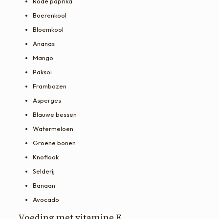
Rode paprika
Boerenkool
Bloemkool
Ananas
Mango
Paksoi
Frambozen
Asperges
Blauwe bessen
Watermeloen
Groene bonen
Knoflook
Selderij
Banaan
Avocado
Voeding met vitamine E