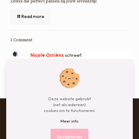
Zetels die perfect passen bij jouw levensstijl
Read more
1 Comment
Nicole Orriëns
schreef:
31 januari 2018 om 11:12
Ik zou mijn huid ook echt beter moeten verzorgen.
Wel kledder ik er nu soms wat niveau creme op uit
dat blauwe blikje.
Deze website gebruikt
(net als iedereen)
cookies om te functioneren.
Meer info
© 2026 Betheme by
Muffin group
| All Rights Reserved |
Powered by
WordPress
Accepteren