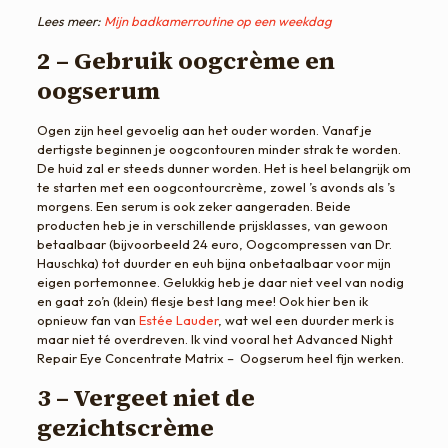
Lees meer:
Mijn badkamerroutine op een weekdag
2 – Gebruik oogcrème en
oogserum
Ogen zijn heel gevoelig aan het ouder worden. Vanaf je
dertigste beginnen je oogcontouren minder strak te worden.
De huid zal er steeds dunner worden. Het is heel belangrijk om
te starten met een oogcontourcrème, zowel ’s avonds als ’s
morgens. Een serum is ook zeker aangeraden. Beide
producten heb je in verschillende prijsklasses, van gewoon
betaalbaar (bijvoorbeeld 24 euro, Oogcompressen van Dr.
Hauschka) tot duurder en euh bijna onbetaalbaar voor mijn
eigen portemonnee. Gelukkig heb je daar niet veel van nodig
en gaat zo’n (klein) flesje best lang mee! Ook hier ben ik
opnieuw fan van
Estée Lauder
, wat wel een duurder merk is
maar niet té overdreven. Ik vind vooral het Advanced Night
Repair Eye Concentrate Matrix – Oogserum heel fijn werken.
3 – Vergeet niet de
gezichtscrème