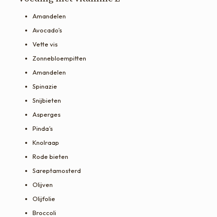
Amandelen
Avocado’s
Vette vis
Zonnebloempitten
Amandelen
Spinazie
Snijbieten
Asperges
Pinda’s
Knolraap
Rode bieten
Sareptamosterd
Olijven
Olijfolie
Broccoli