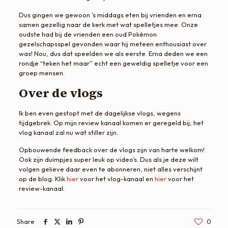
Dus gingen we gewoon ’s middags eten bij vrienden en erna
samen gezellig naar de kerk met wat spelletjes mee. Onze
oudste had bij de vrienden een oud Pokémon
gezelschapsspel gevonden waar hij meteen enthousiast over
was! Nou, dus dat speelden we als eerste. Erna deden we een
rondje “teken het maar” echt een geweldig spelletje voor een
groep mensen.
Over de vlogs
Ik ben even gestopt met de dagelijkse vlogs, wegens
tijdgebrek. Op mijn review kanaal komen er geregeld bij, het
vlog kanaal zal nu wat stiller zijn.
Opbouwende feedback over de vlogs zijn van harte welkom!
Ook zijn duimpjes super leuk op video’s. Dus als je deze wilt
volgen gelieve daar even te abonneren, niet alles verschijnt
op de blog. Klik
hier
voor het vlog-kanaal en
hier
voor het
review-kanaal.
Share
0