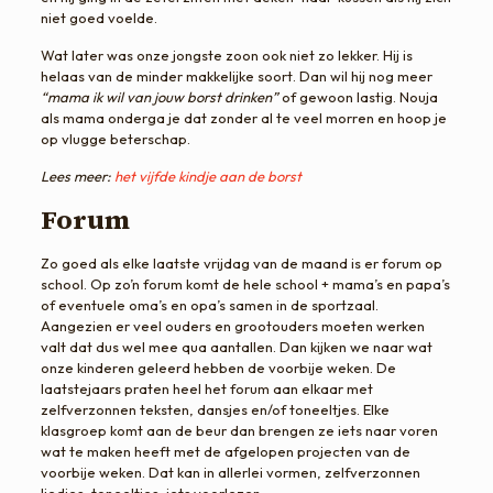
niet goed voelde.
Wat later was onze jongste zoon ook niet zo lekker. Hij is
helaas van de minder makkelijke soort. Dan wil hij nog meer
“mama ik wil van jouw borst drinken”
of gewoon lastig. Nouja
als mama onderga je dat zonder al te veel morren en hoop je
op vlugge beterschap.
Lees meer:
het vijfde kindje aan de borst
Forum
Zo goed als elke laatste vrijdag van de maand is er forum op
school. Op zo’n forum komt de hele school + mama’s en papa’s
of eventuele oma’s en opa’s samen in de sportzaal.
Aangezien er veel ouders en grootouders moeten werken
valt dat dus wel mee qua aantallen. Dan kijken we naar wat
onze kinderen geleerd hebben de voorbije weken. De
laatstejaars praten heel het forum aan elkaar met
zelfverzonnen teksten, dansjes en/of toneeltjes. Elke
klasgroep komt aan de beur dan brengen ze iets naar voren
wat te maken heeft met de afgelopen projecten van de
voorbije weken. Dat kan in allerlei vormen, zelfverzonnen