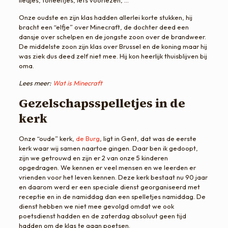
liedjes, toneeltjes, iets voorlezen, …
Onze oudste en zijn klas hadden allerlei korte stukken, hij
bracht een “elfje” over Minecraft, de dochter deed een
dansje over schelpen en de jongste zoon over de brandweer.
De middelste zoon zijn klas over Brussel en de koning maar hij
was ziek dus deed zelf niet mee. Hij kon heerlijk thuisblijven bij
oma.
Lees meer:
Wat is Minecraft
Gezelschapsspelletjes in de
kerk
Onze “oude” kerk,
de Burg
, ligt in Gent, dat was de eerste
kerk waar wij samen naartoe gingen. Daar ben ik gedoopt,
zijn we getrouwd en zijn er 2 van onze 5 kinderen
opgedragen. We kennen er veel mensen en we leerden er
vrienden voor het leven kennen. Deze kerk bestaat nu 90 jaar
en daarom werd er een speciale dienst georganiseerd met
receptie en in de namiddag dan een spelletjes namiddag. De
dienst hebben we niet mee gevolgd omdat we ook
poetsdienst hadden en de zaterdag absoluut geen tijd
hadden om de klas te gaan poetsen.