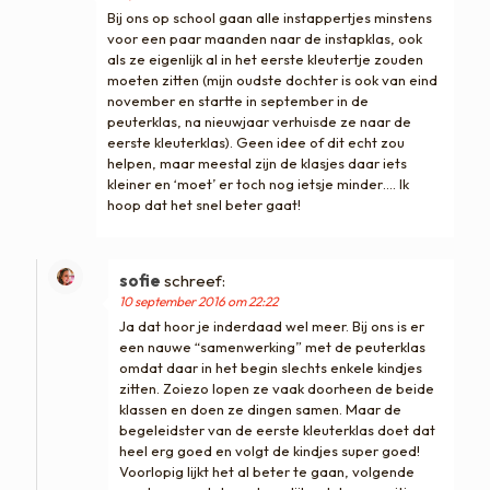
Bij ons op school gaan alle instappertjes minstens
voor een paar maanden naar de instapklas, ook
als ze eigenlijk al in het eerste kleutertje zouden
moeten zitten (mijn oudste dochter is ook van eind
november en startte in september in de
peuterklas, na nieuwjaar verhuisde ze naar de
eerste kleuterklas). Geen idee of dit echt zou
helpen, maar meestal zijn de klasjes daar iets
kleiner en ‘moet’ er toch nog ietsje minder…. Ik
hoop dat het snel beter gaat!
sofie
schreef:
10 september 2016 om 22:22
Ja dat hoor je inderdaad wel meer. Bij ons is er
een nauwe “samenwerking” met de peuterklas
omdat daar in het begin slechts enkele kindjes
zitten. Zoiezo lopen ze vaak doorheen de beide
klassen en doen ze dingen samen. Maar de
begeleidster van de eerste kleuterklas doet dat
heel erg goed en volgt de kindjes super goed!
Voorlopig lijkt het al beter te gaan, volgende