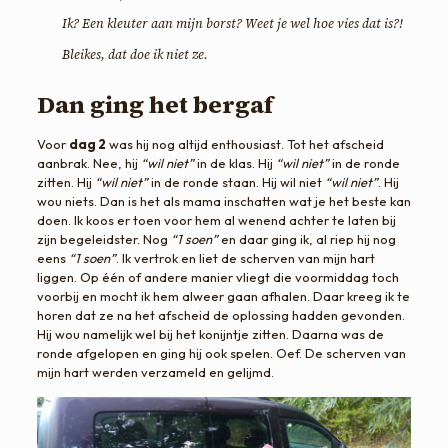
Ik? Een kleuter aan mijn borst? Weet je wel hoe vies dat is?!
Bleikes, dat doe ik niet ze.
Dan ging het bergaf
Voor
dag 2
was hij nog altijd enthousiast. Tot het afscheid
aanbrak. Nee, hij
“wil niet”
in de klas. Hij
“wil niet”
in de ronde
zitten. Hij
“wil niet”
in de ronde staan. Hij wil niet
“wil niet”
. Hij
wou niets. Dan is het als mama inschatten wat je het beste kan
doen. Ik koos er toen voor hem al wenend achter te laten bij
zijn begeleidster. Nog
“1 soen”
en daar ging ik, al riep hij nog
eens
“1 soen”
. Ik vertrok en liet de scherven van mijn hart
liggen. Op één of andere manier vliegt die voormiddag toch
voorbij en mocht ik hem alweer gaan afhalen. Daar kreeg ik te
horen dat ze na het afscheid de oplossing hadden gevonden.
Hij wou namelijk wel bij het konijntje zitten. Daarna was de
ronde afgelopen en ging hij ook spelen. Oef. De scherven van
mijn hart werden verzameld en gelijmd.