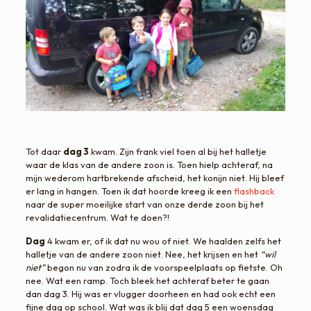
Tot daar
dag 3
kwam. Zijn frank viel toen al bij het halletje
waar de klas van de andere zoon is. Toen hielp achteraf, na
mijn wederom hartbrekende afscheid, het konijn niet. Hij bleef
er lang in hangen. Toen ik dat hoorde kreeg ik een
flashback
naar de super moeilijke start van onze derde zoon bij het
revalidatiecentrum. Wat te doen?!
Dag
4 kwam er, of ik dat nu wou of niet. We haalden zelfs het
halletje van de andere zoon niet. Nee, het krijsen en het
“wil
niet”
begon nu van zodra ik de voorspeelplaats op fietste. Oh
nee. Wat een ramp. Toch bleek het achteraf beter te gaan
dan dag 3. Hij was er vlugger doorheen en had ook echt een
fijne dag op school. Wat was ik blij dat dag 5 een woensdag