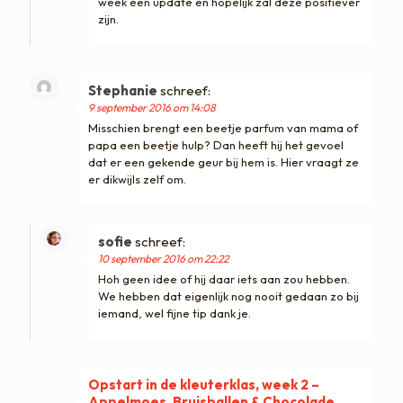
week een update en hopelijk zal deze positiever
zijn.
Stephanie
schreef:
9 september 2016 om 14:08
Misschien brengt een beetje parfum van mama of
papa een beetje hulp? Dan heeft hij het gevoel
dat er een gekende geur bij hem is. Hier vraagt ze
er dikwijls zelf om.
sofie
schreef:
10 september 2016 om 22:22
Hoh geen idee of hij daar iets aan zou hebben.
We hebben dat eigenlijk nog nooit gedaan zo bij
iemand, wel fijne tip dank je.
Opstart in de kleuterklas, week 2 –
Appelmoes, Bruisballen & Chocolade