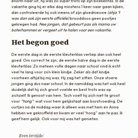
enorm naar uit, hij was zo super trots op zijn boekentas. In de
vakantie ging hij er elke dag minstens 1 keer naar gaan kijken,
dan controleerde hij ook ineens of zijn gloednieuwe
(ahja ’t
was dan ook zijn eerste officiële)
brooddoos geen pootjes
gekregen had.
Nee jongen, dat gebeurt pas als mama uw
boterhammen er vergeet uit te halen voor een vakantie.
Het begon goed
De eerste dag in de eerste kleuterklas verliep dan ook heel
goed. Om correct te zijn, de eerste halve dag in de eerste
kleuterklas. Zo meteen volle dagen naar school vind ik echt
veel te lang voor zo’n klein kindje. Zeker als dat kindje
voorheen altijd bij mij was. Hij zag het zitten. Onze stoere
jongen ging dus naar school. In de namiddag was het ook heel
duidelijk dat hij zich groot voelde en best trots was op
zichzelf. Ik genoot van hem. Toch voelt hij zich niet te groot
voor
“hong”
wat voor hem gelijkstaat aan borstvoeding. De
uurtjes na de middag waar ik alleen was met hem en Anna
hebben we geknuffeld en kwam er veel “hong” aan te pas. Ik
geef hem gelijk. Ook voor mij was het genieten.
Even terzijde: