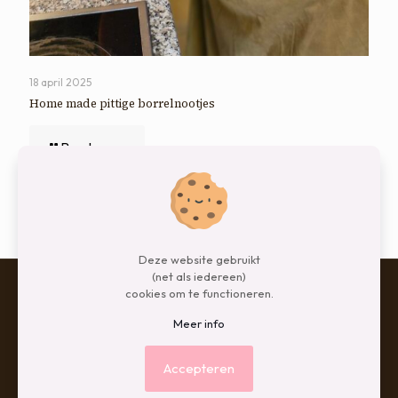
18 april 2025
Home made pittige borrelnootjes
Read more
Comments are closed.
Deze website gebruikt
(net als iedereen)
cookies om te functioneren.
Meer info
© 2026 Betheme by
Muffin group
| All Rights Reserved |
Powered by
WordPress
Accepteren