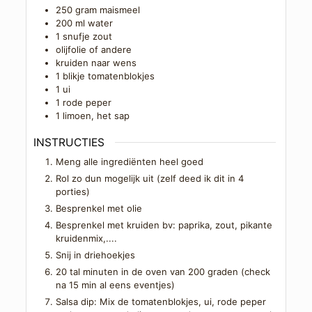
250
gram
maismeel
200
ml
water
1
snufje
zout
olijfolie of andere
kruiden naar wens
1
blikje
tomatenblokjes
1
ui
1
rode peper
1
limoen, het sap
INSTRUCTIES
Meng alle ingrediënten heel goed
Rol zo dun mogelijk uit (zelf deed ik dit in 4
porties)
Besprenkel met olie
Besprenkel met kruiden bv: paprika, zout, pikante
kruidenmix,....
Snij in driehoekjes
20 tal minuten in de oven van 200 graden (check
na 15 min al eens eventjes)
Salsa dip: Mix de tomatenblokjes, ui, rode peper