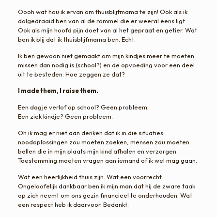
Oooh wat hou ik ervan om thuisblijfmama te zijn! Ook als ik
dolgedraaid ben van al de rommel die er weeral eens ligt.
Ook als mijn hoofd pijn doet van al het gepraat en getier. Wat
ben ik blij dat ik thuisblijfmama ben. Echt.
Ik ben gewoon niet gemaakt om mijn kindjes meer te moeten
missen dan nodig is (school?) en de opvoeding voor een deel
uit te besteden. Hoe zeggen ze dat?
I made them, I raise them.
Een dagje verlof op school? Geen probleem.
Een ziek kindje? Geen probleem.
Oh ik mag er niet aan denken dat ik in die situaties
noodoplossingen zou moeten zoeken, mensen zou moeten
bellen die in mijn plaats mijn kind afhalen en verzorgen.
Toestemming moeten vragen aan iemand of ik wel mag gaan.
Wat een heerlijkheid thuis zijn. Wat een voorrecht.
Ongeloofelijk dankbaar ben ik mijn man dat hij de zware taak
op zich neemt om ons gezin financieel te onderhouden. Wat
een respect heb ik daarvoor. Bedankt.