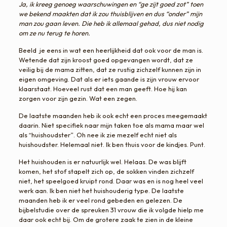
Ja, ik kreeg genoeg waarschuwingen en “ge zijt goed zot” toen
we bekend maakten dat ik zou thuisblijven en dus “onder” mijn
man zou gaan leven. Die heb ik allemaal gehad, dus niet nodig
om ze nu terug te horen.
Beeld je eens in wat een heerlijkheid dat ook voor de man is.
Wetende dat zijn kroost goed opgevangen wordt, dat ze
veilig bij de mama zitten, dat ze rustig zichzelf kunnen zijn in
eigen omgeving. Dat als er iets gaande is zijn vrouw ervoor
klaarstaat. Hoeveel rust dat een man geeft. Hoe hij kan
zorgen voor zijn gezin. Wat een zegen.
De laatste maanden heb ik ook echt een proces meegemaakt
daarin. Niet specifiek naar mijn taken toe als mama maar wel
als “huishoudster”. Oh nee ik zie mezelf echt niet als
huishoudster. Helemaal niet. Ik ben thuis voor de kindjes. Punt.
Het huishouden is er natuurlijk wel. Helaas. De was blijft
komen, het stof stapelt zich op, de sokken vinden zichzelf
niet, het speelgoed kruipt rond. Daar was en is nog heel veel
werk aan. Ik ben niet het huishouderig type. De laatste
maanden heb ik er veel rond gebeden en gelezen. De
bijbelstudie over de spreuken 31 vrouw die ik volgde hielp me
daar ook echt bij. Om de grotere zaak te zien in de kleine