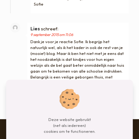
Sofie
Lies
schreef:
9 september 2015 om 11:06
Dank je voor je reactie Sofie. Ik begrijp het
natuurlijk wel, als ik het kader in ook de rest van je
(mooie!) blog. Maar ik ben het niet met je eens dat
het noodzakelijk is dat kindjes voor hun eigen
welzijn als de bel gaat beter onmiddellijk naar huis
gaan om te bekomen van alle schoolse indrukken.
Belangrijk is een veilige geborgen thuis, met
liefdevolle ouders en aandacht voor hun welzijn.
Of dat dan om half vier, of om half zes is, lijkt mij
weinig relevant…
fijne dag ook voor jou! Lies
Deze website gebruikt
(net als iedereen)
cookies om te functioneren.