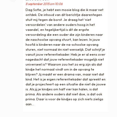
8 september 2015 om 10:06
Dag Sofie, je hebt een mooie blog die ik maar net
ontdek. De inhoud van dit berichtje daarentegen
stuit mij tegen de borst. Je draag het ‘niet
veroordelen’ van andere ouders hoog in het
vaandel, en tegelijkertijd is dit de ergste
veroordeling die een ouder die zijn kinderen naar
de naschoolse opvang stuurt, kan lezen. In jouw
hoofd is kinderen naar de na-schoolse opvang
sturen, niet normaal én niet wenselijk. Dat schrijf je
vanuit jouw referentiekader. Heb je er al eens over
nagedacht dat jouw referentiekader mogelijk niet
universeel is? Waarom zou het zo erg zijn als dat
kindje het normaal vindt om in de opvang te
blijven? Jij maakt er een drama van, maar niet dat
kind. Het is je eigen referentiekader dat spreekt en
dat je projecteert op een situatie die niet de jouwe
is. Als jij je kindjes om half vier kan halen, is dat
prima. Als andere ouders dat niet doe, is dat ook
prima. Daar is voor de kindjes op zich niets zieligs
aan…