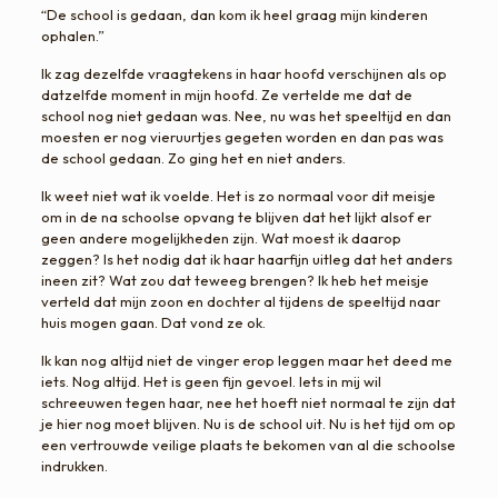
“De school is gedaan, dan kom ik heel graag mijn kinderen
ophalen.”
Ik zag dezelfde vraagtekens in haar hoofd verschijnen als op
datzelfde moment in mijn hoofd. Ze vertelde me dat de
school nog niet gedaan was. Nee, nu was het speeltijd en dan
moesten er nog vieruurtjes gegeten worden en dan pas was
de school gedaan. Zo ging het en niet anders.
Ik weet niet wat ik voelde. Het is zo normaal voor dit meisje
om in de na schoolse opvang te blijven dat het lijkt alsof er
geen andere mogelijkheden zijn. Wat moest ik daarop
zeggen? Is het nodig dat ik haar haarfijn uitleg dat het anders
ineen zit? Wat zou dat teweeg brengen? Ik heb het meisje
verteld dat mijn zoon en dochter al tijdens de speeltijd naar
huis mogen gaan. Dat vond ze ok.
Ik kan nog altijd niet de vinger erop leggen maar het deed me
iets. Nog altijd. Het is geen fijn gevoel. Iets in mij wil
schreeuwen tegen haar, nee het hoeft niet normaal te zijn dat
je hier nog moet blijven. Nu is de school uit. Nu is het tijd om op
een vertrouwde veilige plaats te bekomen van al die schoolse
indrukken.