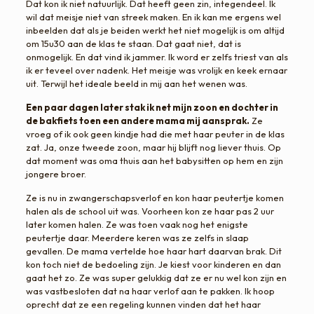
Dat kon ik niet natuurlijk. Dat heeft geen zin, integendeel. Ik
wil dat meisje niet van streek maken. En ik kan me ergens wel
inbeelden dat als je beiden werkt het niet mogelijk is om altijd
om 15u30 aan de klas te staan. Dat gaat niet, dat is
onmogelijk. En dat vind ik jammer. Ik word er zelfs triest van als
ik er teveel over nadenk. Het meisje was vrolijk en keek ernaar
uit. Terwijl het ideale beeld in mij aan het wenen was.
Een paar dagen later stak ik net mijn zoon en dochter in
de bakfiets toen een andere mama mij aansprak.
Ze
vroeg of ik ook geen kindje had die met haar peuter in de klas
zat. Ja, onze tweede zoon, maar hij blijft nog liever thuis. Op
dat moment was oma thuis aan het babysitten op hem en zijn
jongere broer.
Ze is nu in zwangerschapsverlof en kon haar peutertje komen
halen als de school uit was. Voorheen kon ze haar pas 2 uur
later komen halen. Ze was toen vaak nog het enigste
peutertje daar. Meerdere keren was ze zelfs in slaap
gevallen. De mama vertelde hoe haar hart daarvan brak. Dit
kon toch niet de bedoeling zijn. Je kiest voor kinderen en dan
gaat het zo. Ze was super gelukkig dat ze er nu wel kon zijn en
was vastbesloten dat na haar verlof aan te pakken. Ik hoop
oprecht dat ze een regeling kunnen vinden dat het haar