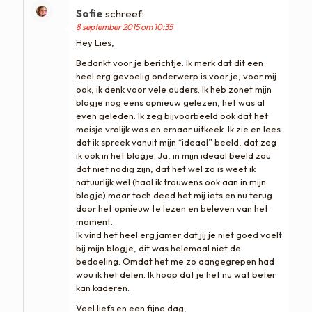
Sofie
schreef:
8 september 2015 om 10:35
Hey Lies,
Bedankt voor je berichtje. Ik merk dat dit een
heel erg gevoelig onderwerp is voor je, voor mij
ook, ik denk voor vele ouders. Ik heb zonet mijn
blogje nog eens opnieuw gelezen, het was al
even geleden. Ik zeg bijvoorbeeld ook dat het
meisje vrolijk was en ernaar uitkeek. Ik zie en lees
dat ik spreek vanuit mijn “ideaal” beeld, dat zeg
ik ook in het blogje. Ja, in mijn ideaal beeld zou
dat niet nodig zijn, dat het wel zo is weet ik
natuurlijk wel (haal ik trouwens ook aan in mijn
blogje) maar toch deed het mij iets en nu terug
door het opnieuw te lezen en beleven van het
moment.
Ik vind het heel erg jamer dat jij je niet goed voelt
bij mijn blogje, dit was helemaal niet de
bedoeling. Omdat het me zo aangegrepen had
wou ik het delen. Ik hoop dat je het nu wat beter
kan kaderen.
Veel liefs en een fijne dag,