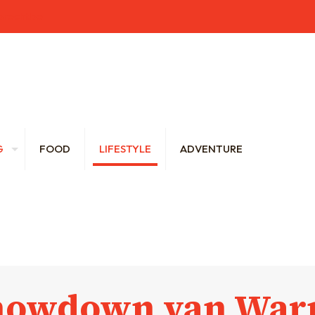
brecht.be
G
FOOD
LIFESTYLE
ADVENTURE
howdown van Warn