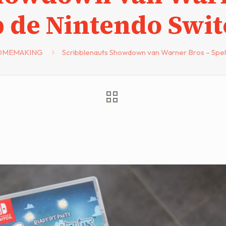
 de Nintendo Swi
OMEMAKING
Scribblenauts Showdown van Warner Bros – Spel