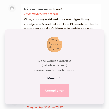
bé vermeiren
schreef:
14 september 2016 om 16:11
Wow, voor mij is dit wel pure nostalgie. En mijn
zoontje van 6 heeft al een hele Playmobil-collectie
met ridders en dino’s. Maar mijn meisje nog niet.
Volgende maand wordt ze 4. Deze Playmobil
Porsche 911 Targa 4S zou ze wel super vinden als
haar eerste eigen Playmobil-speelgoed.
Deze website gebruikt
sara
schreef:
(net als iedereen)
15 september 2016 om 13:56
cookies om te functioneren.
Zouden Yari en Lani wel leuk vinden denk ik. Blij dat
ik nog net op tijd ben met alle niet-gelezen
Meer info
berichten van de afgelopen weken (waar ik het
veel te druk had), nu aan het inhalen ben
Accepteren
sofie
schreef:
18 september 2016 om 20:57