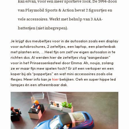
kan ervan, voor een meer sportieve look. De 5994-doos
van Playmobil Sports & Action bevat 2 figuurtjes en
vele accessoires. Werkt met behulp van 3 AAA-
batterijen (niet inbegrepen).
Je krijgt dus meubeltjes voor in de autosalon zoals een display
voor autobrochures, 2 zeteltjes, een laptop, een plantenbak
met planten erin, … Heel fijn om zelf uw eigen autosalon in te
richten dus. Al werden hier de zeteltjes vlug “aangeslaan”
voor in het Prinsessenkasteel door Emma. Ah, nouja, zolang
ze er maar fijn mee spelen toch? Er zit een verkoper en een
koper bij als “poppetjes” en wat mini accessoires zoals olie
flesjes. Meer info kan je
hier
bekijken. Oeh en super hippe led
lampjes én een afneembaar dak.