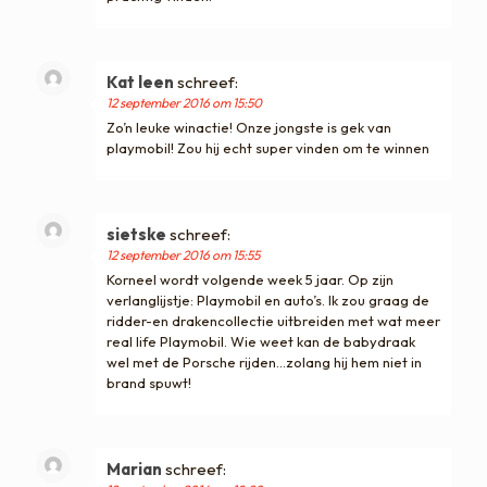
Kat leen
schreef:
12 september 2016 om 15:50
Zo’n leuke winactie! Onze jongste is gek van
playmobil! Zou hij echt super vinden om te winnen
sietske
schreef:
12 september 2016 om 15:55
Korneel wordt volgende week 5 jaar. Op zijn
verlanglijstje: Playmobil en auto’s. Ik zou graag de
ridder-en drakencollectie uitbreiden met wat meer
real life Playmobil. Wie weet kan de babydraak
wel met de Porsche rijden…zolang hij hem niet in
brand spuwt!
Marian
schreef: