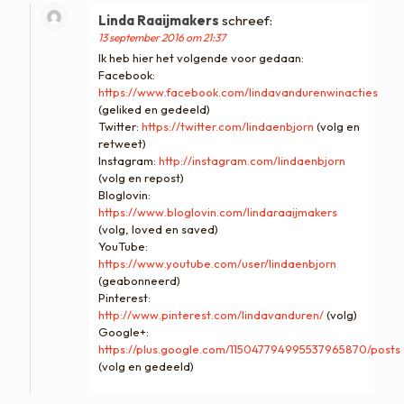
Linda Raaijmakers
schreef:
13 september 2016 om 21:37
Ik heb hier het volgende voor gedaan:
Facebook:
https://www.facebook.com/lindavandurenwinacties
(geliked en gedeeld)
Twitter:
https://twitter.com/lindaenbjorn
(volg en
retweet)
Instagram:
http://instagram.com/lindaenbjorn
(volg en repost)
Bloglovin:
https://www.bloglovin.com/lindaraaijmakers
(volg, loved en saved)
YouTube:
https://www.youtube.com/user/lindaenbjorn
(geabonneerd)
Pinterest:
http://www.pinterest.com/lindavanduren/
(volg)
Google+:
https://plus.google.com/115047794995537965870/posts
(volg en gedeeld)