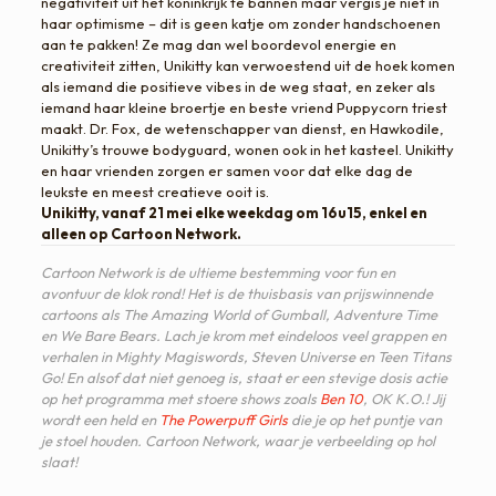
negativiteit uit het koninkrijk te bannen maar vergis je niet in
haar optimisme – dit is geen katje om zonder handschoenen
aan te pakken! Ze mag dan wel boordevol energie en
creativiteit zitten, Unikitty kan verwoestend uit de hoek komen
als iemand die positieve vibes in de weg staat, en zeker als
iemand haar kleine broertje en beste vriend Puppycorn triest
maakt. Dr. Fox, de wetenschapper van dienst, en Hawkodile,
Unikitty’s trouwe bodyguard, wonen ook in het kasteel. Unikitty
en haar vrienden zorgen er samen voor dat elke dag de
leukste en meest creatieve ooit is.
Unikitty, vanaf 21 mei elke weekdag om 16u15, enkel en
alleen op Cartoon Network.
Cartoon Network is de ultieme bestemming voor fun en
avontuur de klok rond! Het is de thuisbasis van prijswinnende
cartoons als The Amazing World of Gumball, Adventure Time
en We Bare Bears. Lach je krom met eindeloos veel grappen en
verhalen in Mighty Magiswords, Steven Universe en Teen Titans
Go! En alsof dat niet genoeg is, staat er een stevige dosis actie
op het programma met stoere shows zoals
Ben 10
, OK K.O.! Jij
wordt een held en
The Powerpuff Girls
die je op het puntje van
je stoel houden. Cartoon Network, waar je verbeelding op hol
slaat!