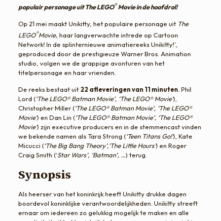
®
populair personage uit The LEGO
Movie in de hoofdrol!
Op 21 mei maakt Unikitty, het populaire personage uit
The
®
LEGO
Movie,
haar langverwachte intrede op Cartoon
Network! In de splinternieuwe animatiereeks Unikitty!’,
geproduced door de prestigieuze Warner Bros. Animation
studio, volgen we de grappige avonturen van het
titelpersonage en haar vrienden.
De reeks bestaat uit
22 afleveringen van 11 minuten
. Phil
Lord (
‘The LEGO® Batman Movie’, ‘The LEGO® Movie’
),
Christopher Miller (
‘The LEGO® Batman Movie’, ‘The LEGO®
Movie’
) en Dan Lin (
‘The LEGO® Batman Movie’, ‘The LEGO®
Movie’
) zijn executive producers en in de stemmencast vinden
we bekende namen als Tara Strong (
‘Teen Titans Go!’
), Kate
Micucci (
‘The Big Bang Theory’,’The Little Hours’
) en Roger
Craig Smith (‘
Star Wars’, ‘Batman’, …
) terug.
Synopsis
Als heerser van het koninkrijk heeft Unikitty drukke dagen
boordevol koninklijke verantwoordelijkheden. Unikitty streeft
ernaar om iedereen zo gelukkig mogelijk te maken en alle