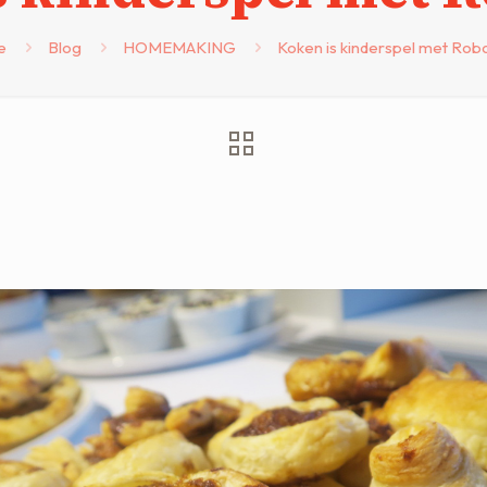
e
Blog
HOMEMAKING
Koken is kinderspel met Ro