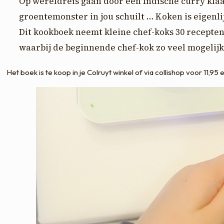
Op wereldreis gaan door een Indische curry kla
groentemonster in jou schuilt … Koken is eigenlij
Dit kookboek neemt kleine chef-koks 30 recepten
waarbij de beginnende chef-kok zo veel mogelijk
Het boek is te koop in je Colruyt winkel of via collishop voor 11,95