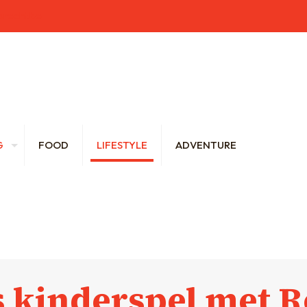
brecht.be
G
FOOD
LIFESTYLE
ADVENTURE
s kinderspel met 