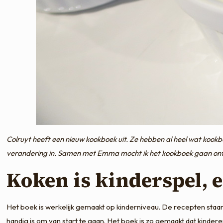
Colruyt heeft een nieuw kookboek uit. Ze hebben al heel wat kook
verandering in. Samen met Emma mocht ik het kookboek gaan ont
Koken is kinderspel,
Het boek is werkelijk gemaakt op kinderniveau. De recepten staan 
handig is om van start te gaan. Het boek is zo gemaakt dat kinder