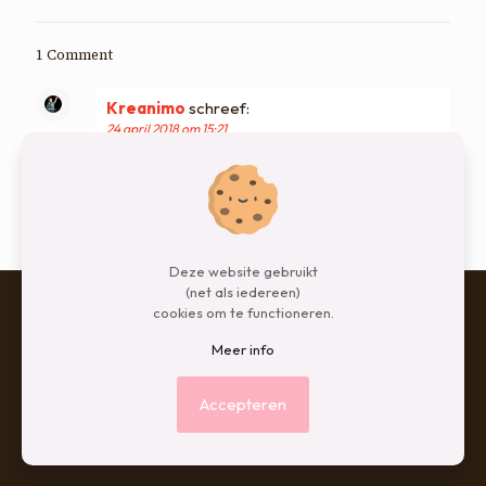
1 Comment
Kreanimo
schreef:
24 april 2018 om 15:21
Ik kan het me en wil het me niet voorstellen…
Ongelofelijk… 4 jaar zonder hem…
Sterkte.
Deze website gebruikt
(net als iedereen)
cookies om te functioneren.
Meer info
© 2026 Betheme by
Muffin group
| All Rights Reserved |
Powered by
WordPress
Accepteren