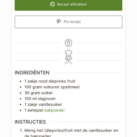
Recept afdrukken
Pin recept
INGREDIËNTEN
1
zakje
rood diepvries fruit
100
gram
volkoren speltmeel
30
gram
suiker
150
ml
slagroom
1
zakje
vanillesuiker
1
eetlepel
bakpoeder
INSTRUCTIES
Meng het (diepvries)fruit met de vanillesuiker en
de bakpoeder