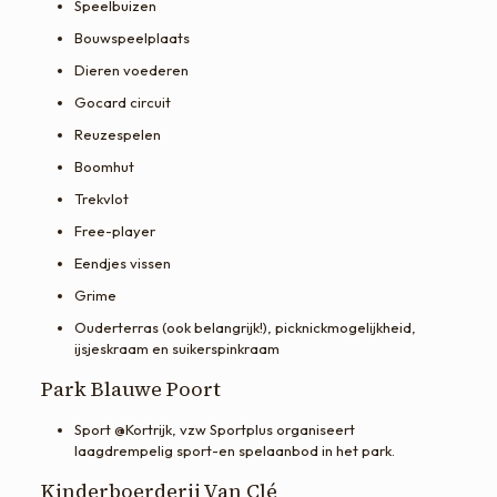
Speelbuizen
Bouwspeelplaats
Dieren voederen
Gocard circuit
Reuzespelen
Boomhut
Trekvlot
Free-player
Eendjes vissen
Grime
Ouderterras (ook belangrijk!), picknickmogelijkheid,
ijsjeskraam en suikerspinkraam
Park Blauwe Poort
Sport @Kortrijk, vzw Sportplus organiseert
laagdrempelig sport-en spelaanbod in het park.
Kinderboerderij Van Clé