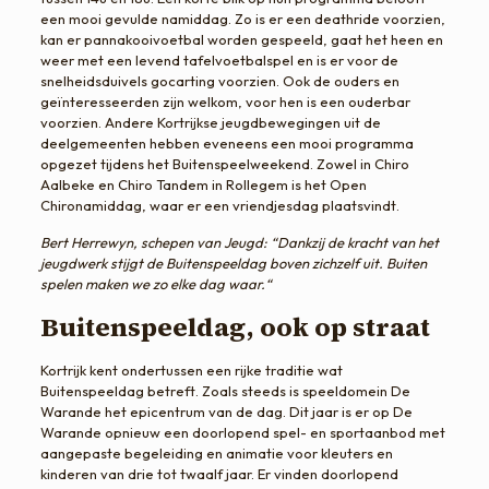
een mooi gevulde namiddag. Zo is er een deathride voorzien,
kan er pannakooivoetbal worden gespeeld, gaat het heen en
weer met een levend tafelvoetbalspel en is er voor de
snelheidsduivels gocarting voorzien. Ook de ouders en
geïnteresseerden zijn welkom, voor hen is een ouderbar
voorzien. Andere Kortrijkse jeugdbewegingen uit de
deelgemeenten hebben eveneens een mooi programma
opgezet tijdens het Buitenspeelweekend. Zowel in Chiro
Aalbeke en Chiro Tandem in Rollegem is het Open
Chironamiddag, waar er een vriendjesdag plaatsvindt.
Bert Herrewyn, schepen van Jeugd: “Dankzij de kracht van het
jeugdwerk stijgt de Buitenspeeldag boven zichzelf uit. Buiten
spelen maken we zo elke dag waar.“
Buitenspeeldag, ook op straat
Kortrijk kent ondertussen een rijke traditie wat
Buitenspeeldag betreft. Zoals steeds is speeldomein De
Warande het epicentrum van de dag. Dit jaar is er op De
Warande opnieuw een doorlopend spel- en sportaanbod met
aangepaste begeleiding en animatie voor kleuters en
kinderen van drie tot twaalf jaar. Er vinden doorlopend