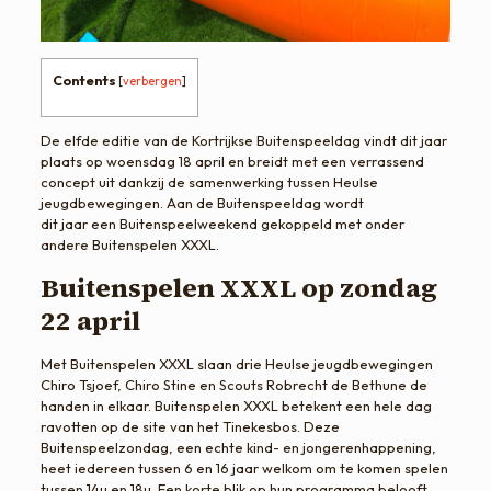
Contents
[
verbergen
]
De elfde editie van de Kortrijkse Buitenspeeldag vindt dit jaar
plaats op woensdag 18 april en breidt met een verrassend
concept uit dankzij de samenwerking tussen Heulse
jeugdbewegingen. Aan de Buitenspeeldag wordt
dit jaar een Buitenspeelweekend gekoppeld met onder
andere Buitenspelen XXXL.
Buitenspelen XXXL op zondag
22 april
Met Buitenspelen XXXL slaan drie Heulse jeugdbewegingen
Chiro Tsjoef, Chiro Stine en Scouts Robrecht de Bethune de
handen in elkaar. Buitenspelen XXXL betekent een hele dag
ravotten op de site van het Tinekesbos. Deze
Buitenspeelzondag, een echte kind- en jongerenhappening,
heet iedereen tussen 6 en 16 jaar welkom om te komen spelen
tussen 14u en 18u. Een korte blik op hun programma belooft