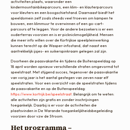
activiteiten plaats, waaronder een
kindermountainbikeparcours, een klim- en klauterparcours
voor kleuters en een boogschietstand. Daarnaast biedt het
speeldomein zelf zoals steeds veel troeven om kampen te
bouwen, een klimmuur te overwinnen of een go-cart-
parcours af te leggen. Voor de andere bezoekers is er een
ouderterras voorzien en is er picknickmogelijkheid. Mensen
die meer info willen over de Kortrijkse speelpleinwerking
kunnen terecht op de Wasper-infostand, dat naast een
aantrekkelijk ijsjes- en suikerspinkraam gelegen zal zijn.
Doorheen de paasvakantie én tijdens de Buitenspeeldag op
18 april worden opnieuw verschillende straten omgevormd tot
speelstraat. Met stijgend succes, tegenover de paasvakantie
van vorig jaar is het aantal gestegen van zeven naar elf
speelstraten. Voor een overzicht van de speelstraten tijdens
de paasvakantie en op de Buitenspeeldag:
https://www.kortrijk.be/speelstraat
. Belangrijk om te weten:
alle activiteiten zijn gratis en zonder inschrijvingen
toegankelijk. Daarbij is er voor de activiteiten die
plaatsvinden in De Warande toegankelijkheidsbegeleiding
voorzien door vzw de Stroom.
Het programma –