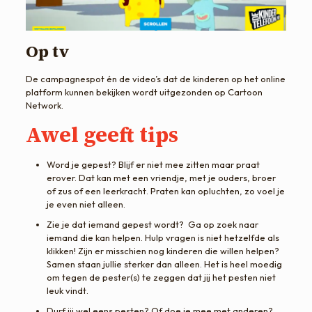
Op tv
De campagnespot én de video’s dat de kinderen op het online
platform kunnen bekijken wordt uitgezonden op Cartoon
Network.
Awel geeft tips
Word je gepest? Blijf er niet mee zitten maar praat
erover. Dat kan met een vriendje, met je ouders, broer
of zus of een leerkracht. Praten kan opluchten, zo voel je
je even niet alleen.
Zie je dat iemand gepest wordt? Ga op zoek naar
iemand die kan helpen. Hulp vragen is niet hetzelfde als
klikken! Zijn er misschien nog kinderen die willen helpen?
Samen staan jullie sterker dan alleen. Het is heel moedig
om tegen de pester(s) te zeggen dat jij het
pesten
niet
leuk vindt.
Durf jij wel eens
pesten
? Of doe je mee met anderen?