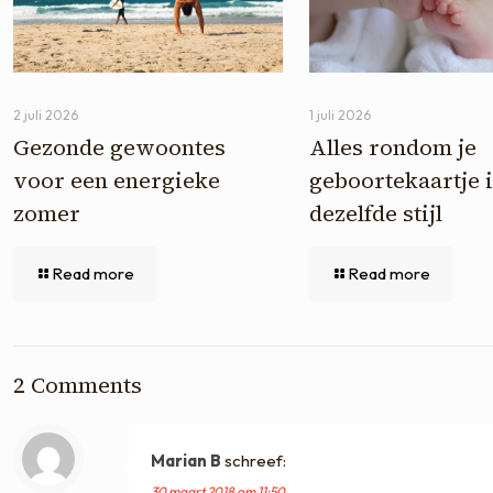
2 juli 2026
1 juli 2026
Gezonde gewoontes
Alles rondom je
voor een energieke
geboortekaartje 
zomer
dezelfde stijl
Read more
Read more
2 Comments
Marian B
schreef:
30 maart 2018 om 11:50