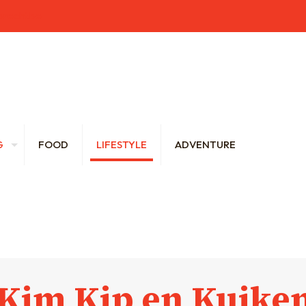
brecht.be
G
FOOD
LIFESTYLE
ADVENTURE
 Kim Kip en Kuik