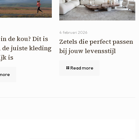
4 februari 2026
in de kou? Dit is
Zetels die perfect passen
de juiste kleding
bij jouw levensstijl
jk is
Read more
more