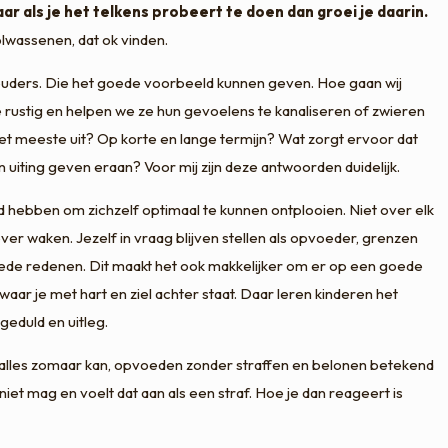
maar als je het telkens probeert te doen dan groei je daarin.
olwassenen, dat ok vinden.
er. De ouders. Die het goede voorbeeld kunnen geven. Hoe gaan wij
e rustig en helpen we ze hun gevoelens te kanaliseren of zwieren
het meeste uit? Op korte en lange termijn? Wat zorgt ervoor dat
uiting geven eraan? Voor mij zijn deze antwoorden duidelijk.
d hebben om zichzelf optimaal te kunnen ontplooien. Niet over elk
er waken. Jezelf in vraag blijven stellen als opvoeder, grenzen
 goede redenen. Dit maakt het ook makkelijker om er op een goede
aar je met hart en ziel achter staat. Daar leren kinderen het
geduld en uitleg.
et alles zomaar kan, opvoeden zonder straffen en belonen betekend
iet mag en voelt dat aan als een straf. Hoe je dan reageert is