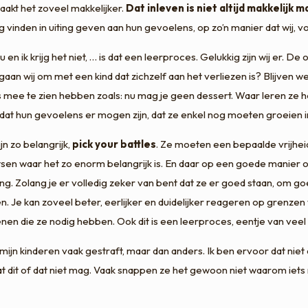
aakt het zoveel makkelijker.
Dat inleven is niet altijd makkelijk 
eg vinden in uiting geven aan hun gevoelens, op zo’n manier dat wij, v
dit nu en ik krijg het niet, … is dat een leerproces. Gelukkig zijn wij 
an wij om met een kind dat zichzelf aan het verliezen is? Blijven w
ts mee te zien hebben zoals: nu mag je geen dessert. Waar leren ze 
at hun gevoelens er mogen zijn, dat ze enkel nog moeten groeien in 
jn zo belangrijk,
pick your battles
. Ze moeten een bepaalde vrijhei
sen waar het zo enorm belangrijk is. En daar op een goede manier ov
ting. Zolang je er volledig zeker van bent dat ze er goed staan, om
. Je kan zoveel beter, eerlijker en duidelijker reageren op grenzen w
en die ze nodig hebben. Ook dit is een leerproces, eentje van veel 
mijn kinderen vaak gestraft, maar dan anders. Ik ben ervoor dat ni
t dit of dat niet mag. Vaak snappen ze het gewoon niet waarom iets n