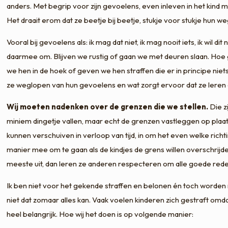
anders. Met begrip voor zijn gevoelens, even inleven in het kind m
Het draait erom dat ze beetje bij beetje, stukje voor stukje hun w
Vooral bij gevoelens als: ik mag dat niet, ik mag nooit iets, ik wil 
daarmee om. Blijven we rustig of gaan we met deuren slaan. Hoe ga
we hen in de hoek of geven we hen straffen die er in principe nie
ze weglopen van hun gevoelens en wat zorgt ervoor dat ze leren d
Wij moeten nadenken over de grenzen die we stellen.
Die zi
miniem dingetje vallen, maar echt de grenzen vastleggen op plaat
kunnen verschuiven in verloop van tijd, in om het even welke rich
manier mee om te gaan als de kindjes de grens willen overschrijden
meeste uit, dan leren ze anderen respecteren om alle goede reden
Ik ben niet voor het gekende straffen en belonen én toch worden 
niet dat zomaar alles kan. Vaak voelen kinderen zich gestraft omda
heel belangrijk. Hoe wij het doen is op volgende manier: