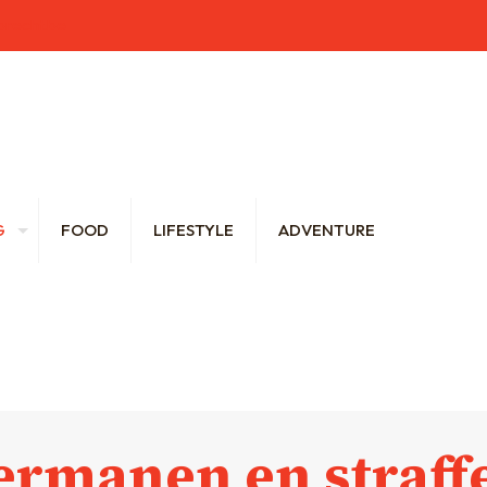
brecht.be
G
FOOD
LIFESTYLE
ADVENTURE
ermanen en straff