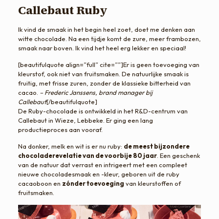
Callebaut Ruby
Ik vind de smaak in het begin heel zoet, doet me denken aan
witte chocolade. Na een tijdje komt de zure, meer frambozen,
smaak naar boven. Ik vind het heel erg lekker en speciaal!
[beautifulquote align=”full” cite=””]Er is geen toevoeging van
kleurstof, ook niet van fruitsmaken. De natuurlijke smaak is
fruitig, met frisse zuren, zonder de klassieke bitterheid van
cacao.
– Frederic Janssens, brand manager bij
Callebaut
[/beautifulquote]
De Ruby-chocolade is ontwikkeld in het R&D-centrum van
Callebaut in Wieze, Lebbeke. Er ging een lang
productieproces aan vooraf.
Na donker, melk en wit is er nu ruby:
de meest bijzondere
chocoladerevelatie van de voorbije 80 jaar
. Een geschenk
van de natuur dat verrast en intrigeert met een compleet
nieuwe chocoladesmaak en -kleur, geboren uit de ruby
cacaoboon en
zónder toevoeging
van kleurstoffen of
fruitsmaken.