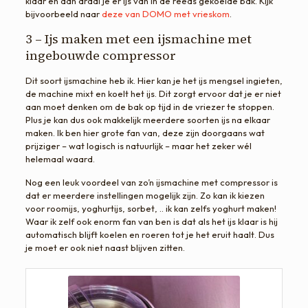
klaar en dan draai je er ijs van in de reeds gekoelde bak. Kijk
bijvoorbeeld naar
deze van DOMO met vrieskom
.
3 – Ijs maken met een ijsmachine met
ingebouwde compressor
Dit soort ijsmachine heb ik. Hier kan je het ijs mengsel ingieten,
de machine mixt en koelt het ijs. Dit zorgt ervoor dat je er niet
aan moet denken om de bak op tijd in de vriezer te stoppen.
Plus je kan dus ook makkelijk meerdere soorten ijs na elkaar
maken. Ik ben hier grote fan van, deze zijn doorgaans wat
prijziger – wat logisch is natuurlijk – maar het zeker wél
helemaal waard.
Nog een leuk voordeel van zo’n ijsmachine met compressor is
dat er meerdere instellingen mogelijk zijn. Zo kan ik kiezen
voor roomijs, yoghurtijs, sorbet, .. ik kan zelfs yoghurt maken!
Waar ik zelf ook enorm fan van ben is dat als het ijs klaar is hij
automatisch blijft koelen en roeren tot je het eruit haalt. Dus
je moet er ook niet naast blijven zitten.