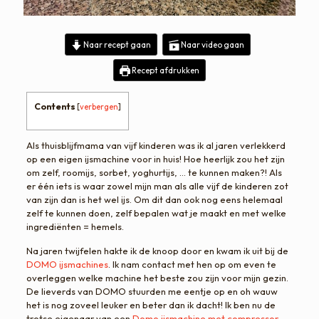
Naar recept gaan
Naar video gaan
Recept afdrukken
Contents
[
verbergen
]
Als thuisblijfmama van vijf kinderen was ik al jaren verlekkerd
op een eigen ijsmachine voor in huis! Hoe heerlijk zou het zijn
om zelf, roomijs, sorbet, yoghurtijs, … te kunnen maken?! Als
er één iets is waar zowel mijn man als alle vijf de kinderen zot
van zijn dan is het wel ijs. Om dit dan ook nog eens helemaal
zelf te kunnen doen, zelf bepalen wat je maakt en met welke
ingrediënten = hemels.
Na jaren twijfelen hakte ik de knoop door en kwam ik uit bij de
DOMO ijsmachines
. Ik nam contact met hen op om even te
overleggen welke machine het beste zou zijn voor mijn gezin.
De lieverds van DOMO stuurden me eentje op en oh wauw
het is nog zoveel leuker en beter dan ik dacht! Ik ben nu de
trotse eigenaar van een
Domo ijsmachine met compressor