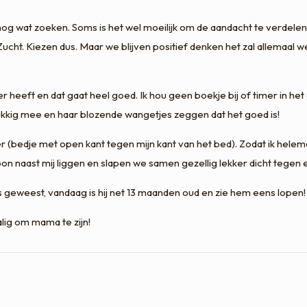
l nog wat zoeken. Soms is het wel moeilijk om de aandacht te verdelen
cht. Kiezen dus. Maar we blijven positief denken het zal allemaal we
 heeft en dat gaat heel goed. Ik hou geen boekje bij of timer in h
elukkig mee en haar blozende wangetjes zeggen dat het goed is!
r (bedje met open kant tegen mijn kant van het bed). Zodat ik hele
on naast mij liggen en slapen we samen gezellig lekker dicht tegen 
 is geweest, vandaag is hij net 13 maanden oud en zie hem eens lope
Zalig om mama te zijn!