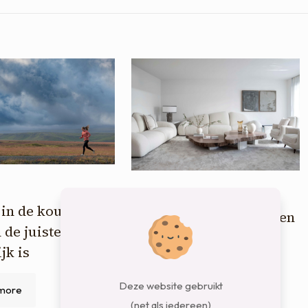
4 februari 2026
in de kou? Dit is
Zetels die perfect passen
de juiste kleding
bij jouw levensstijl
jk is
Read more
Deze website gebruikt
more
(net als iedereen)