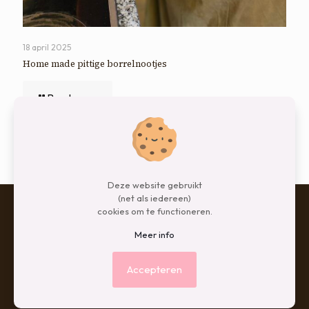
18 april 2025
Home made pittige borrelnootjes
Read more
Comments are closed.
Deze website gebruikt
(net als iedereen)
cookies om te functioneren.
Meer info
© 2026 Betheme by
Muffin group
| All Rights Reserved |
Powered by
WordPress
Accepteren