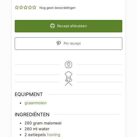
Nog geen beoordelingen
Recept afdrukken
Pin recept
EQUIPMENT
graanmolen
INGREDIËNTEN
260
gram
maismeel
260
ml
water
2
eetlepels
honing