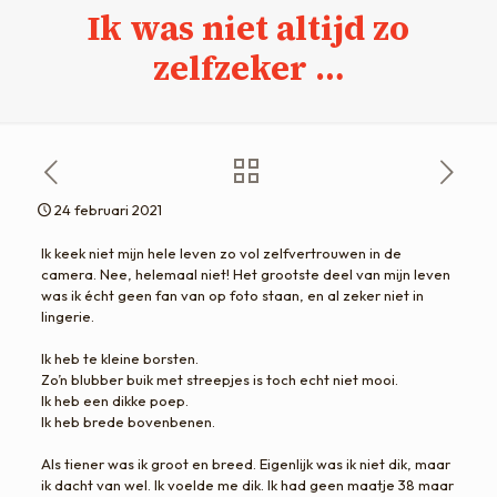
Ik was niet altijd zo
zelfzeker …
24 februari 2021
Ik keek niet mijn hele leven zo vol zelfvertrouwen in de
camera. Nee, helemaal niet! Het grootste deel van mijn leven
was ik écht geen fan van op foto staan, en al zeker niet in
lingerie.
​Ik heb te kleine borsten.
​Zo’n blubber buik met streepjes is toch echt niet mooi.
​Ik heb een dikke poep.
Ik heb brede bovenbenen.
​Als tiener was ik groot en breed. Eigenlijk was ik niet dik, maar
ik dacht van wel. Ik voelde me dik. Ik had geen maatje 38 maar