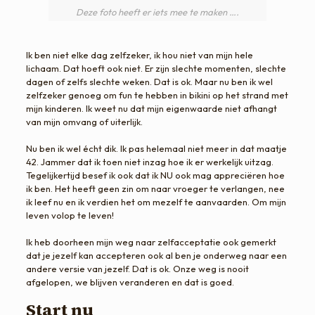
Deze foto heeft er iets mee te maken ….
​Ik ben niet elke dag zelfzeker, ik hou niet van mijn hele
lichaam. Dat hoeft ook niet. Er zijn slechte momenten, slechte
dagen of zelfs slechte weken. Dat is ok. Maar nu ben ik wel
zelfzeker genoeg om fun te hebben in bikini op het strand met
mijn kinderen. Ik weet nu dat mijn eigenwaarde niet afhangt
van mijn omvang of uiterlijk.
​Nu ben ik wel écht dik. Ik pas helemaal niet meer in dat maatje
42. Jammer dat ik toen niet inzag hoe ik er werkelijk uitzag.
Tegelijkertijd besef ik ook dat ik NU ook mag appreciëren hoe
ik ben. Het heeft geen zin om naar vroeger te verlangen, nee
ik leef nu en ik verdien het om mezelf te aanvaarden. Om mijn
leven volop te leven!
​Ik heb doorheen mijn weg naar zelfacceptatie ook gemerkt
dat je jezelf kan accepteren ook al ben je onderweg naar een
andere versie van jezelf. Dat is ok. Onze weg is nooit
afgelopen, we blijven veranderen en dat is goed.
Start nu