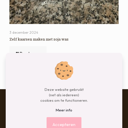
3 december 2024
Zelf kaarsen maken met soja was
Read more
Comments are closed.
Deze website gebruikt
(net als iedereen)
cookies om te functioneren.
Meer info
© 2026 Betheme by
Muffin group
| All Rights Reserved |
Powered by
WordPress
Accepteren