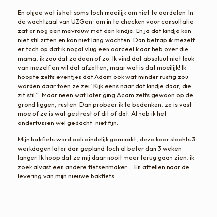
En ohjee wat is het soms toch moeilijk om niet te oordelen. In
de wachtzaal van UZGent om in te checken voor consultatie
zat er nog een mevrouw met een kindje. En ja dat kindje kon
niet stil zitten en kon niet lang wachten. Dan betrap ik mezelf
er toch op dat ik nogal vlug een oordeel klaar heb over die
mama, ik zou dat zo doen of zo. Ik vind dat absoluut niet leuk
van mezelf en wil dat afzetten, maar wat is dat moeilijk! Ik
hoopte zelfs eventjes dat Adam ook wat minder rustig zou
worden daar toen ze zei “Kijk eens naar dat kindje daar, die
zit stil.” Maar neen wat later ging Adam zelfs gewoon op de
grond liggen, rusten. Dan probeer ik te bedenken, ze is vast
moe of ze is wat gestrest of dit of dat. Al heb ik het
ondertussen wel gedacht, niet fijn.
Mijn bakfiets werd ook eindelijk gemaakt, deze keer slechts 3
werkdagen later dan gepland toch al beter dan 3 weken
langer. Ik hoop dat ze mij daar nooit meer terug gaan zien, ik
zoek alvast een andere fietsenmaker … En aftellen naar de
levering van mijn nieuwe bakfiets.