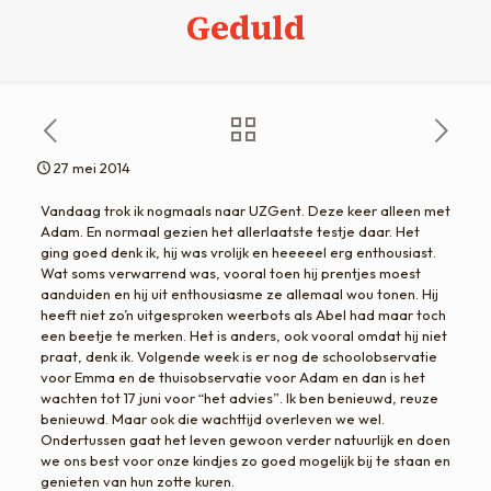
Geduld
27 mei 2014
Vandaag trok ik nogmaals naar UZGent. Deze keer alleen met
Adam. En normaal gezien het allerlaatste testje daar. Het
ging goed denk ik, hij was vrolijk en heeeeel erg enthousiast.
Wat soms verwarrend was, vooral toen hij prentjes moest
aanduiden en hij uit enthousiasme ze allemaal wou tonen. Hij
heeft niet zo’n uitgesproken weerbots als Abel had maar toch
een beetje te merken. Het is anders, ook vooral omdat hij niet
praat, denk ik. Volgende week is er nog de schoolobservatie
voor Emma en de thuisobservatie voor Adam en dan is het
wachten tot 17 juni voor “het advies”. Ik ben benieuwd, reuze
benieuwd. Maar ook die wachttijd overleven we wel.
Ondertussen gaat het leven gewoon verder natuurlijk en doen
we ons best voor onze kindjes zo goed mogelijk bij te staan en
genieten van hun zotte kuren.