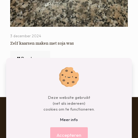
3 december 2024
Zelf kaarsen maken met soja was
Read more
Comments are closed.
Deze website gebruikt
(net als iedereen)
cookies om te functioneren.
Meer info
© 2026 Betheme by
Muffin group
| All Rights Reserved |
Powered by
WordPress
Accepteren