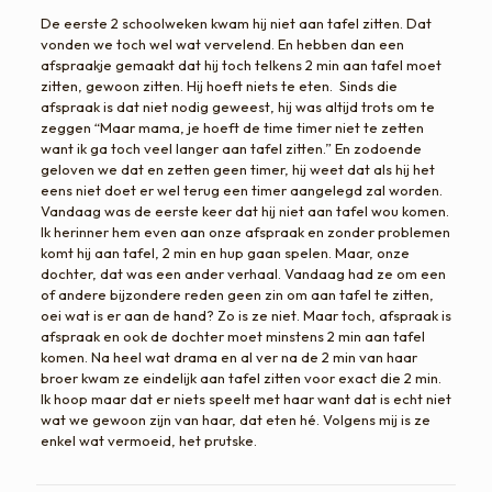
De eerste 2 schoolweken kwam hij niet aan tafel zitten. Dat
vonden we toch wel wat vervelend. En hebben dan een
afspraakje gemaakt dat hij toch telkens 2 min aan tafel moet
zitten, gewoon zitten. Hij hoeft niets te eten. Sinds die
afspraak is dat niet nodig geweest, hij was altijd trots om te
zeggen “Maar mama, je hoeft de time timer niet te zetten
want ik ga toch veel langer aan tafel zitten.” En zodoende
geloven we dat en zetten geen timer, hij weet dat als hij het
eens niet doet er wel terug een timer aangelegd zal worden.
Vandaag was de eerste keer dat hij niet aan tafel wou komen.
Ik herinner hem even aan onze afspraak en zonder problemen
komt hij aan tafel, 2 min en hup gaan spelen. Maar, onze
dochter, dat was een ander verhaal. Vandaag had ze om een
of andere bijzondere reden geen zin om aan tafel te zitten,
oei wat is er aan de hand? Zo is ze niet. Maar toch, afspraak is
afspraak en ook de dochter moet minstens 2 min aan tafel
komen. Na heel wat drama en al ver na de 2 min van haar
broer kwam ze eindelijk aan tafel zitten voor exact die 2 min.
Ik hoop maar dat er niets speelt met haar want dat is echt niet
wat we gewoon zijn van haar, dat eten hé. Volgens mij is ze
enkel wat vermoeid, het prutske.