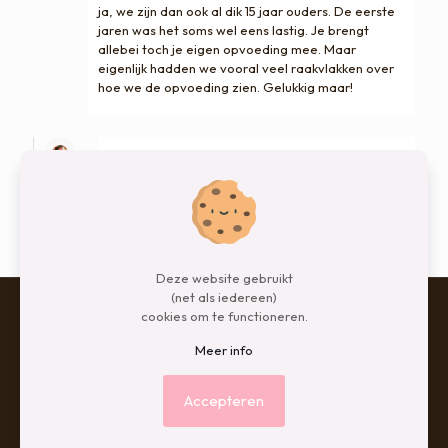
ja, we zijn dan ook al dik 15 jaar ouders. De eerste
jaren was het soms wel eens lastig. Je brengt
allebei toch je eigen opvoeding mee. Maar
eigenlijk hadden we vooral veel raakvlakken over
hoe we de opvoeding zien. Gelukkig maar!
sofie
schreef:
17 april 2016 om 21:13
Ik ben benieuwd hoe wij er over 8 jaar voor gaan
staan!! Fijn dat het toch goed loopt bij jullie xxx
Deze website gebruikt
(net als iedereen)
cookies om te functioneren.
Meer info
© 2026 Betheme by
Muffin group
| All Rights Reserved |
Powered by
WordPress
Accepteren