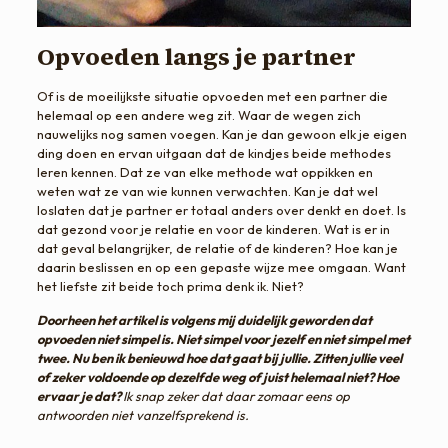
Opvoeden langs je partner
Of is de moeilijkste situatie opvoeden met een partner die
helemaal op een andere weg zit. Waar de wegen zich
nauwelijks nog samen voegen. Kan je dan gewoon elk je eigen
ding doen en ervan uitgaan dat de kindjes beide methodes
leren kennen. Dat ze van elke methode wat oppikken en
weten wat ze van wie kunnen verwachten. Kan je dat wel
loslaten dat je partner er totaal anders over denkt en doet. Is
dat gezond voor je relatie en voor de kinderen. Wat is er in
dat geval belangrijker, de relatie of de kinderen? Hoe kan je
daarin beslissen en op een gepaste wijze mee omgaan. Want
het liefste zit beide toch prima denk ik. Niet?
Doorheen het artikel is volgens mij duidelijk geworden dat
opvoeden niet simpel is. Niet simpel voor jezelf en niet simpel met
twee. Nu ben ik benieuwd hoe dat gaat bij jullie. Zitten jullie veel
of zeker voldoende op dezelfde weg of juist helemaal niet? Hoe
ervaar je dat?
Ik snap zeker dat daar zomaar eens op
antwoorden niet vanzelfsprekend is.